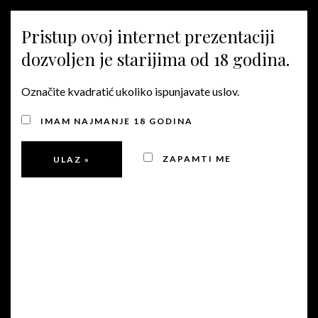
MENU
Pristup ovoj internet prezentaciji
dozvoljen je starijima od 18 godina.
SHOP
Označite kvadratić ukoliko ispunjavate uslov.
IMAM NAJMANJE 18 GODINA
ZAPAMTI ME
PRETRAGA