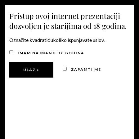
MENU
Pristup ovoj internet prezentaciji
dozvoljen je starijima od 18 godina.
Označite kvadratić ukoliko ispunjavate uslov.
IMAM NAJMANJE 18 GODINA
ZAPAMTI ME