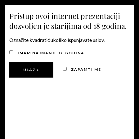
MENU
Pristup ovoj internet prezentaciji
dozvoljen je starijima od 18 godina.
CRVENA VINA
Označite kvadratić ukoliko ispunjavate uslov.
IMAM NAJMANJE 18 GODINA
ZAPAMTI ME
2017
Rebus
Crveni 2017